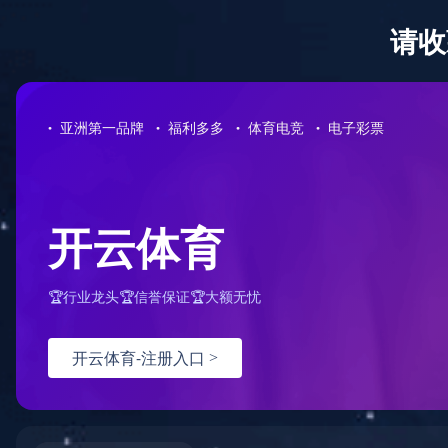
LEDONG.COM
走进星华
集团简介
旗下公司
发展历程
集团荣誉
新闻动态
集团新闻
媒体报道
企业文化
文化理念
精彩活动
星华故事
投资产业
LEDONG.COM
城市更新与改造
美丽乡村与赋能
社会公益
人才招聘
人才理念
招聘职位
星籍会
星华在线
意见反馈
联系我们
企业文化