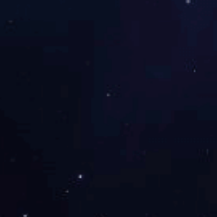
人才招聘
人才理念
招聘职位
星华在线
意见反馈
联系我们
联系我们
地址：海口市海秀中路51-1号星华大厦20层
电话：0898-66766228
手机版网站
友情链接
LINK