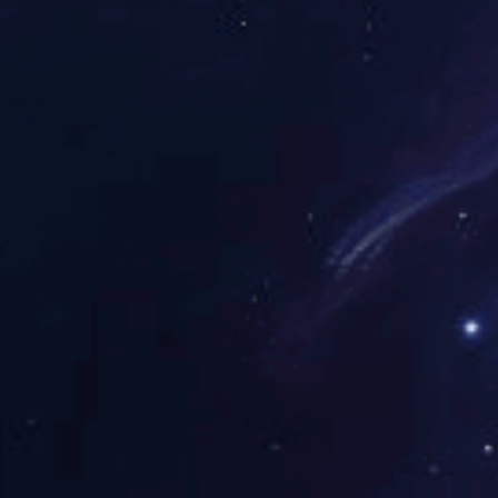
管理理念
MANAGEMENT PHILOSOPHY
管理宗旨
业绩为王，制度为本，激励为要
人才观
想干事、敢干事、会干事的人是企业核心资源
用人观
企业为人才提供平台，人才凭才干拓展舞台
效率观
及时决断，立即行动
协作观
成就源于团队，团队成就自我