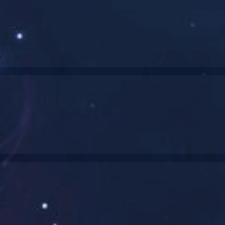
社会贡献福祉